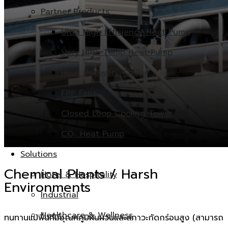
Partner Products
Ultra High Efficiency Heat Pump
Very High Temp Heat Pump
Heat Recovery Chiller
FRP Fans
Closed Loop Cooling Tower
CO₂ Heat Pump
Solutions
Chemical Plants / Harsh
Hotel & Hospitality
Environments
Industrial
Healthcare & Wellness
ทนทานแม้พื้นที่มีอุณหภูมิผันผวนและสภาวะกัดกร่อนสูง (สามารถ