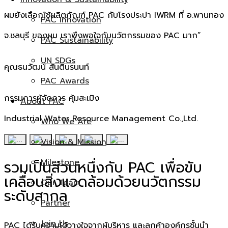
ผมยังเลือกใช้ผลิตภัณฑ์ PAC กับโรงประปา IWRM ที่ อ.พานทอง
PAC Innovation
จ.ชลบุรี ของผม เราพึงพอใจกับนวัตกรรมของ PAC มาก”
PAC Sustainability
UN SDGs
คุณธนวัฒน์ สันตินรนนท์
PAC Awards
กรรมการผู้จัดการ คุ้มสะเมิง
About PAC
Industrial Water Resource Management Co.,Ltd.
Who We Are
Vision & Mission
Milestone
รวมเป็นส่วนหนึ่งกับ PAC เพื่อขับ
เคลื่อนสิ่งแวดล้อมด้วยนวัตกรรม
Our Team
ระดับสากล
Partner
Join Us
PAC ได้รับความไว้วางใจจากผู้บริหาร และลูกค้าองค์กรชั้นนำ