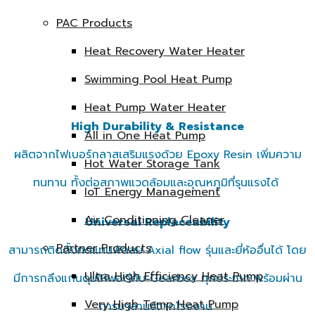
PAC Products
Lightweight & Easy Maintenance
Heat Recovery Water Heater
น้ำหนักเบา ขนย้าย ติดตั้ง บำรุงรักษา และปรับตั้งองศาใบพัด
Swimming Pool Heat Pump
(Pitch adjustment) หน้างานได้ง่าย
Heat Pump Water Heater
High Durability & Resistance
All in One Heat Pump
ผลิตจากไฟเบอร์กลาสเสริมแรงด้วย Epoxy Resin เพิ่มความ
Hot Water Storage Tank
ทนทาน ทั้งต่อสภาพแวดล้อมและอุณหภูมิที่รุนแรงได้
IoT Energy Management
Air Conditioning Cleaner
Universal Replaceability
Partner Products
สามารถติดตั้งทดแทนพัดลม Axial flow รุ่นและยี่ห้ออื่นได้ โดย
Ultra High Efficiency Heat Pump
มีการกลึงแกนดุมให้พอดีกับ Gearbox ทุกประเภท พร้อมผ่าน
Very High Temp Heat Pump
การบาลานซ์จากโรงงาน