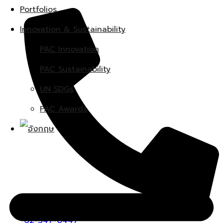
Portfolios
Innovation & Sustainability
PAC Innovation
PAC Sustainability
UN SDGs
PAC Awards
02-347-0447