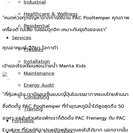
Industrial
Healthcare & Wellness
“หมดห่วงทุกปัญหาจากการใช้งาน PAC Pooltemper คุณภาพ
Residential
เครื่องดี ไม่เสีย ไม่ซ่อมจุกจิก เหมาะกับธุรกิจของเรา”
Services
คุณอาคเนย์-ฐิติยา โอกาด้า
Presales
Installation
เจ้าของโรงเรียนสอนว่ายน้ำ Manta Kids
Maintenance
Energy Audit
“ที่คุ้มสะเมิง เรามีออนเซ็นแบบญี่ปุ่นในบรรยากาศแบบไทยล้านนา
Consulting
ซึ่งติดตั้ง PAC Pooltemper ที่ทำอุณหภูมิน้ำได้สูงสุดถึง 50
Training
องศา และในส่วนห้องพักเราก็ติดตั้ง PAC Frenergy กับ PAC
Portfolios
EcoAire ที่ช่วยให้เราประหยัดพลังงานลงไปได้มาก นอกจากนั้น
Innovation & Sustainability