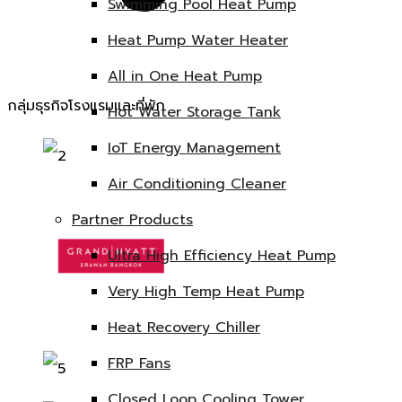
Swimming Pool Heat Pump
Heat Pump Water Heater
All in One Heat Pump
กลุ่มธุรกิจโรงแรมและที่พัก
Hot Water Storage Tank
IoT Energy Management
Air Conditioning Cleaner
Partner Products
Ultra High Efficiency Heat Pump
Very High Temp Heat Pump
Heat Recovery Chiller
FRP Fans
Closed Loop Cooling Tower