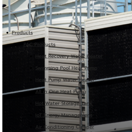
Products
PAC Products
Heat Recovery Water Heater
Swimming Pool Heat Pump
Heat Pump Water Heater
All in One Heat Pump
Hot Water Storage Tank
IoT Energy Management
Air Conditioning Cleaner