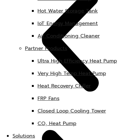
Hot Water Storage Tank
IoT Energy Management
Air Conditioning Cleaner
Partner Products
Ultra High Efficiency Heat Pump
Very High Temp Heat Pump
Heat Recovery Chiller
FRP Fans
Closed Loop Cooling Tower
CO₂ Heat Pump
Solutions