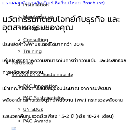
ตรวจสอบข้อมูลผลิตภัณฑ์เชิงลึก (โหลด Brochure)
Installation
Maintenance
นวัตกรรมที่ตอบโจทย์กับธุรกิจ และ
อุตสาหกรรมของคุณ
Energy Audit
Consulting
ประหยัดค่าไฟฟ้ามอเตอร์ได้มากกว่า 20%
Training
เพิ่มประสิทธิภาพความสามารถในการทำความเย็น และประสิทธิผล
Portfolios
การผลิตของโรงงาน
Innovation & Sustainability
PAC Innovation
เข้าเกณฑ์โครงการสนับสนุนงบประมาณ จากกรมพัฒนา
PAC Sustainability
พลังงานทดแทนและอนุรักษ์พลังงาน (พพ.) กระทรวงพลังงาน
UN SDGs
ระยะเวลาคืนทุนรวดเร็วเพียง 1.5-2 ปี (หรือ 18-24 เดือน)
PAC Awards