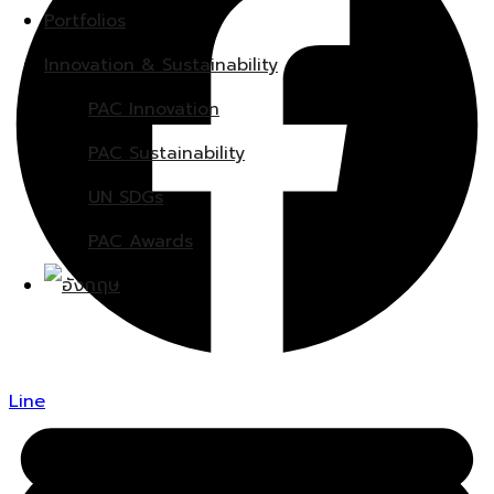
Portfolios
Innovation & Sustainability
PAC Innovation
PAC Sustainability
UN SDGs
PAC Awards
Line