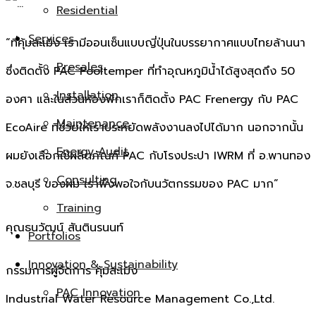
Residential
Services
“ที่คุ้มสะเมิง เรามีออนเซ็นแบบญี่ปุ่นในบรรยากาศแบบไทยล้านนา
Presales
ซึ่งติดตั้ง PAC Pooltemper ที่ทำอุณหภูมิน้ำได้สูงสุดถึง 50
Installation
องศา และในส่วนห้องพักเราก็ติดตั้ง PAC Frenergy กับ PAC
Maintenance
EcoAire ที่ช่วยให้เราประหยัดพลังงานลงไปได้มาก นอกจากนั้น
Energy Audit
ผมยังเลือกใช้ผลิตภัณฑ์ PAC กับโรงประปา IWRM ที่ อ.พานทอง
Consulting
จ.ชลบุรี ของผม เราพึงพอใจกับนวัตกรรมของ PAC มาก”
Training
คุณธนวัฒน์ สันตินรนนท์
Portfolios
Innovation & Sustainability
กรรมการผู้จัดการ คุ้มสะเมิง
PAC Innovation
Industrial Water Resource Management Co.,Ltd.