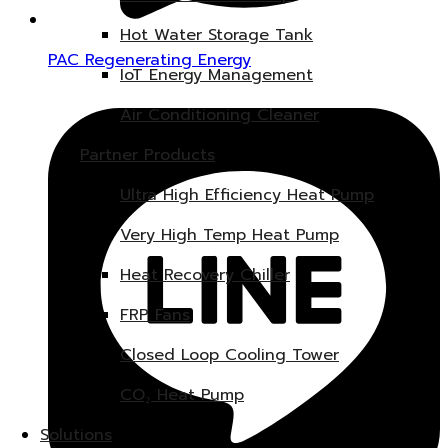
Hot Water Storage Tank
PAC Regenerating Energy
IoT Energy Management
Air Conditioning Cleaner
Partner Products
Ultra High Efficiency Heat Pump
Very High Temp Heat Pump
Heat Recovery Chiller
FRP Fans
Closed Loop Cooling Tower
CO₂ Heat Pump
Solutions