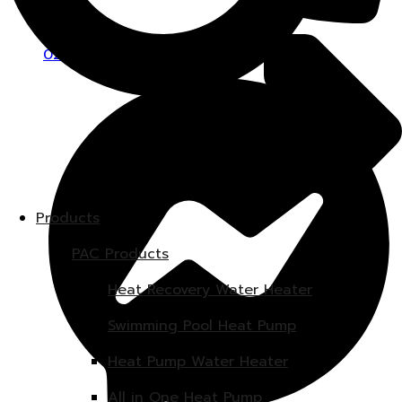
02-347-0447
Products
PAC Products
Heat Recovery Water Heater
Swimming Pool Heat Pump
Heat Pump Water Heater
All in One Heat Pump