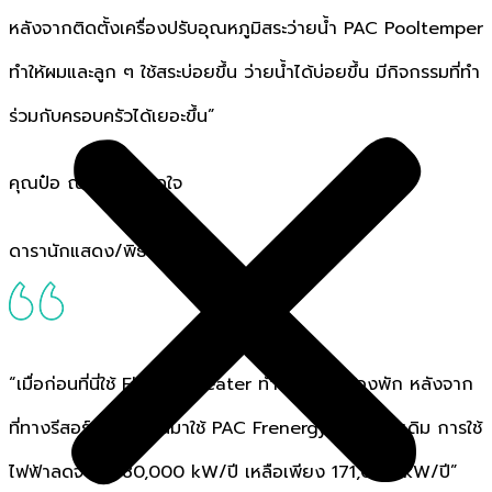
หลังจากติดตั้งเครื่องปรับอุณหภูมิสระว่ายน้ำ PAC Pooltemper
ทำให้ผมและลูก ๆ ใช้สระบ่อยขึ้น ว่ายน้ำได้บ่อยขึ้น มีกิจกรรมที่ทำ
ร่วมกับครอบครัวได้เยอะขึ้น”
คุณป๋อ ณัฐวุฒิ สกิดใจ
ดารานักแสดง/พิธีกร
“เมื่อก่อนที่นี่ใช้ Electric Heater ทำน้ำร้อนในห้องพัก หลังจาก
ที่ทางรีสอร์ทได้เปลี่ยนมาใช้ PAC Frenergy แทนระบบเดิม การใช้
ไฟฟ้าลดจาด 880,000 kW/ปี เหลือเพียง 171,000 kW/ปี”